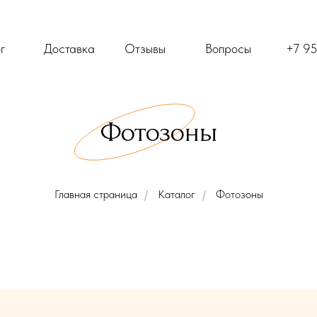
х
г
Доставка
Отзывы
Вопросы
+7 9
Фотозоны
й
Главная страница
/
Каталог
/
Фотозоны
ров
рами
ября