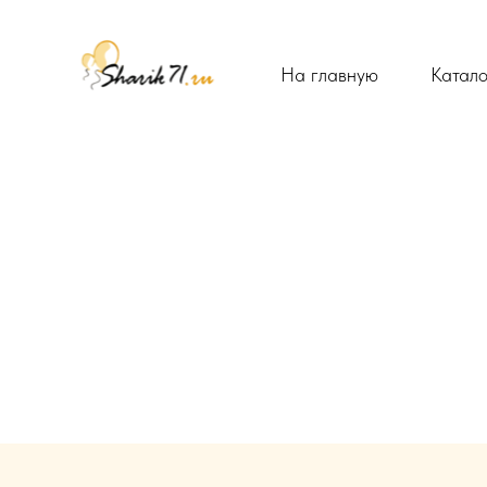
На главную
Катало
Для неё
Для него
Баблс
Сеты для дете
Фотозона
Выписка
Фигуры из ша
Коробки с ша
Выпуск/1 сент